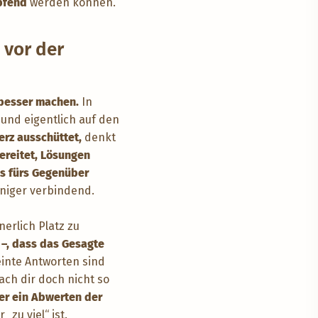
öpfend
werden können.
 vor der
 besser machen.
In
und eigentlich auf den
erz ausschüttet,
denkt
reitet, Lösungen
as fürs Gegenüber
eniger verbindend.
nnerlich Platz zu
t –, dass das Gesagte
inte Antworten sind
ach dir doch nicht so
r ein Abwerten der
„zu viel“ ist.