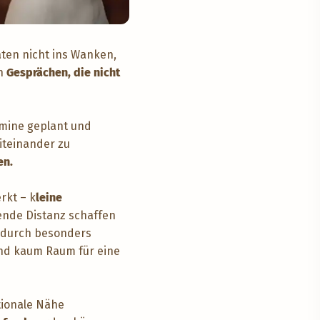
ten nicht ins Wanken,
n
Gesprächen, die nicht
rmine geplant und
iteinander zu
en.
rkt – k
leine
mende Distanz schaffen
adurch besonders
 und kaum Raum für eine
tionale Nähe