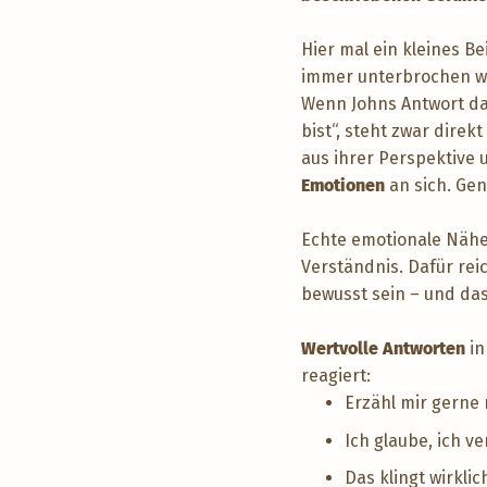
Hier mal ein kleines B
immer unterbrochen wur
Wenn Johns Antwort dar
bist“, steht zwar direk
aus ihrer Perspektive
Emotionen
an sich. Ge
Echte emotionale Nähe 
Verständnis. Dafür rei
bewusst sein – und da
Wertvolle Antworten
in
reagiert:
Erzähl mir gerne
Ich glaube, ich v
Das klingt wirklic