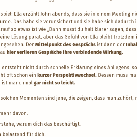
eispiel: Ella erzählt John abends, dass sie in einem Meeting 
de. Das habe sie verunsichert und sie habe sich dadurch ir
auf so etwas ist wie „Dann musst du halt klarer sagen, dass 
t eine Lösung parat, aber das Gefühl von Ella bleibt trotzde
 ungesehen. Der
Mittelpunkt des Gesprächs
ist dann der
Inhal
nau
hier verlieren Gespräche ihre verbindende Wirkung.
entsteht nicht durch schnelle Erklärung eines Anliegens, 
cht oft schon ein
kurzer Perspektivwechsel.
Dessen muss man 
s ist manchmal
gar nicht so leicht.
 solchen Momenten sind jene, die zeigen, dass man zuhört, 
 mehr davon.
erstehe, warum dich das beschäftigt.
h belastend für dich.