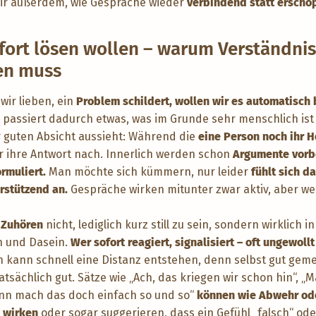
 dir außerdem, wie Gespräche wieder
verbindend statt ersch
fort lösen wollen – warum Verständnis
en muss
ir lieben, ein
Problem schildert, wollen wir es automatisch
 passiert dadurch etwas, was im Grunde sehr menschlich ist 
r guten Absicht aussieht: Während die
eine Person noch ihr H
r ihre Antwort nach. Innerlich werden schon
Argumente vorbe
ormuliert.
Man möchte sich kümmern, nur leider
fühlt sich d
erstützend an.
Gespräche wirken mitunter zwar aktiv, aber w
 Zuhören
nicht, lediglich kurz still zu sein, sondern wirklich i
 und Dasein.
Wer sofort reagiert, signalisiert – oft ungewoll
 kann schnell eine Distanz entstehen, denn selbst gut geme
tsächlich gut. Sätze wie „Ach, das kriegen wir schon hin“, „M
ann mach das doch einfach so und so“
können wie Abwehr ode
e wirken
oder sogar suggerieren, dass ein Gefühl „falsch“ oder 