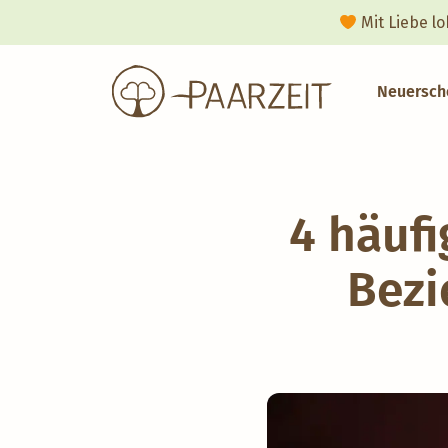
Mit Liebe l
Neuersch
4 häuf
Bezi