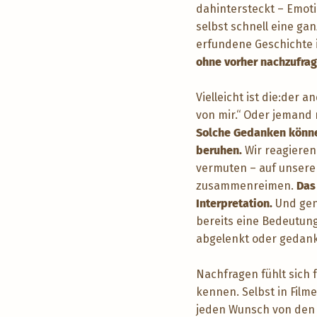
dahintersteckt – Emot
selbst schnell eine ga
erfundene Geschichte i
ohne vorher nachzufra
Vielleicht ist die:der
von mir.“ Oder jemand 
Solche Gedanken können
beruhen.
Wir reagieren
vermuten – auf unsere
zusammenreimen.
Das
Interpretation.
Und gen
bereits eine Bedeutung
abgelenkt oder gedank
Nachfragen fühlt sich f
kennen. Selbst in Film
jeden Wunsch von den A