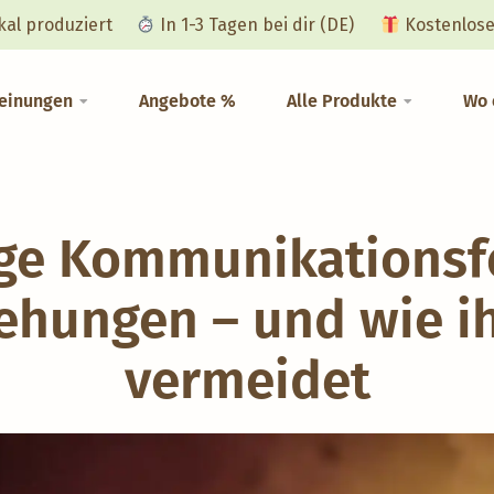
okal produziert
In 1-3 Tagen bei dir (DE)
Kostenlose
einungen
Angebote %
Alle Produkte
Wo 
ige Kommunikationsfe
ehungen – und wie ih
vermeidet