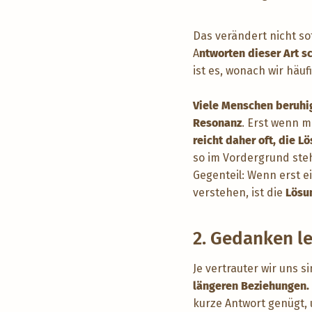
Das verändert nicht so
A
ntworten dieser Art s
ist es, wonach wir häu
Viele Menschen beruhi
Resonanz
. Erst wenn 
reicht daher oft, die L
so im Vordergrund steh
Gegenteil: Wenn erst e
verstehen, ist die
Lösu
2. Gedanken l
Je vertrauter wir uns s
längeren Beziehungen.
kurze Antwort genügt, 