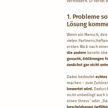
verhindern. Er verrät
1. Probleme so
Lösung komm
Wenn ein Mensch, den w
vielen Partnerschaften
ersten Blick nach eine
die andere
bereits übe
gesucht, Erklärungen f
zunächst gar nicht unt
Dabei bedeutet
echtes
machen – zum Zuhören
bewertet wird.
Dadurch
nicht unbedingt auch ta
einen Stress“ oder „D
beschriebenen Gefühl