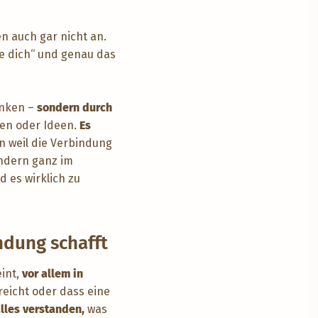
n auch gar nicht an.
re dich“ und genau das
enken –
sondern durch
gen oder Ideen.
Es
rn weil die Verbindung
ondern ganz im
 es wirklich zu
ndung schafft
int,
vor allem in
reicht oder dass eine
lles verstanden,
was