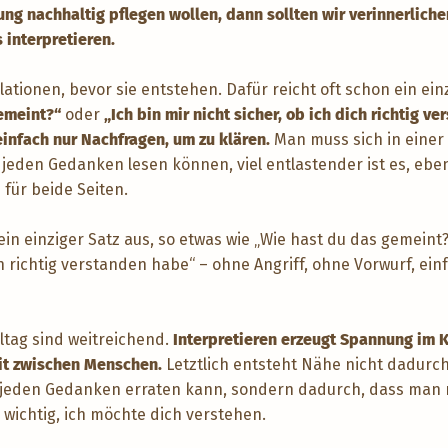
ng nachhaltig pflegen wollen, dann sollten wir verinnerlich
s interpretieren.
ationen, bevor sie entstehen. Dafür reicht oft schon ein ein
emeint?“
oder
„Ich bin mir nicht sicher, ob ich dich richtig v
einfach nur Nachfragen, um zu klären.
Man muss sich in einer
jeden Gedanken lesen können, viel entlastender ist es, eben
für beide Seiten.
ein einziger Satz aus, so etwas wie „Wie hast du das gemeint?
ch richtig verstanden habe“ – ohne Angriff, ohne Vorwurf, ei
ltag sind weitreichend.
Interpretieren erzeugt Spannung im 
eit zwischen Menschen.
Letztlich entsteht Nähe nicht dadurch
jeden Gedanken erraten kann, sondern dadurch, dass man n
ir wichtig, ich möchte dich verstehen.