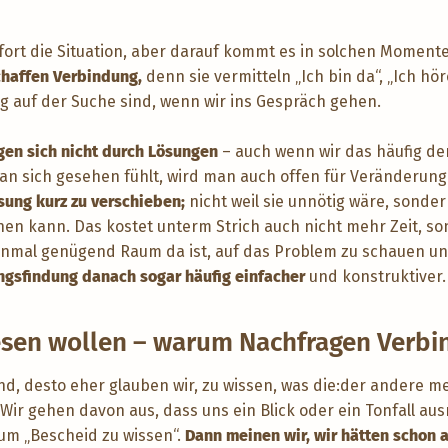
fort die Situation, aber darauf kommt es in solchen Momente
chaffen Verbindung,
denn sie vermitteln „Ich bin da“, „Ich hö
fig auf der Suche sind, wenn wir ins Gespräch gehen.
gen sich nicht durch Lösungen
– auch wenn wir das häufig d
man sich gesehen fühlt, wird man auch offen für Veränderun
ösung kurz zu verschieben;
nicht weil sie unnötig wäre, sonde
en kann. Das kostet unterm Strich auch nicht mehr Zeit, s
inmal genügend Raum da ist, auf das Problem zu schauen und
ngsfindung danach sogar häufig einfacher
und konstruktiver.
esen wollen – warum Nachfragen Verbi
ind, desto eher glauben wir, zu wissen, was die:der andere me
Wir gehen davon aus, dass uns ein Blick oder ein Tonfall aus
um „Bescheid zu wissen“.
Dann meinen wir, wir hätten schon a