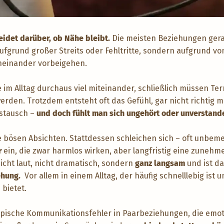
idet darüber, ob Nähe bleibt.
Die meisten Beziehungen gera
 aufgrund großer Streits oder Fehltritte, sondern aufgrund vo
neinander vorbeigehen.
im Alltag durchaus viel miteinander, schließlich müssen Te
erden. Trotzdem entsteht oft das Gefühl, gar nicht richtig m
ustausch –
und doch fühlt man sich ungehört oder unverstand
 bösen Absichten. Stattdessen schleichen sich – oft unbeme
r
ein, die zwar harmlos wirken, aber langfristig eine zuneh
icht laut, nicht dramatisch, sondern
ganz langsam
und ist d
iehung.
Vor allem in einem Alltag, der häufig schnelllebig ist
 bietet.
 typische Kommunikationsfehler in Paarbeziehungen, die emo