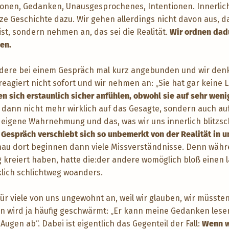
ionen, Gedanken, Unausgesprochenes, Intentionen. Innerlich
nze Geschichte dazu. Wir gehen allerdings nicht davon aus, 
st, sondern nehmen an, das sei die Realität.
Wir ordnen dadu
gen.
 andere bei einem Gespräch mal kurz angebunden und wir denke
reagiert nicht sofort und wir nehmen an: „Sie hat gar keine L
 sich erstaunlich sicher anfühlen, obwohl sie auf sehr wen
 dann nicht mehr wirklich auf das Gesagte, sondern auch auf
 eigene Wahrnehmung und das, was wir uns innerlich blitzsc
 Gespräch verschiebt sich so unbemerkt von der Realität in 
au dort beginnen dann viele Missverständnisse. Denn währe
 kreiert haben, hatte die:der andere womöglich bloß einen 
lich schlichtweg woanders.
ür viele von uns ungewohnt an, weil wir glauben, wir müssten
en wird ja häufig geschwärmt: „Er kann meine Gedanken lesen“
ugen ab“. Dabei ist eigentlich das Gegenteil der Fall:
Wenn wi