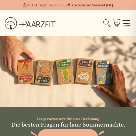
🕙 In 1-3 Tagen bei dir (DE)
🎁 Kostenloser Versand (DE)
Cookie Einstellungen
×
Technisch notwendig (Essenziell)
Diese Cookies werden zwingend benötigt, damit die
Session, der Login und der Warenkorb
(WooCommerce) korrekt funktionieren.
Statistiken & Analyse
Erlaubt uns, anonymisierte Daten über das
Nutzerverhalten zu sammeln, um unseren Shop stetig
zu verbessern.
Marketing & Tracking
Fragekartensets für eure Beziehung
Wird verwendet, um dir für dich relevante Inhalte und
Die besten Fragen für laue Sommernächte.
Werbung anzuzeigen (z.B. Facebook Pixel, Pinterest).