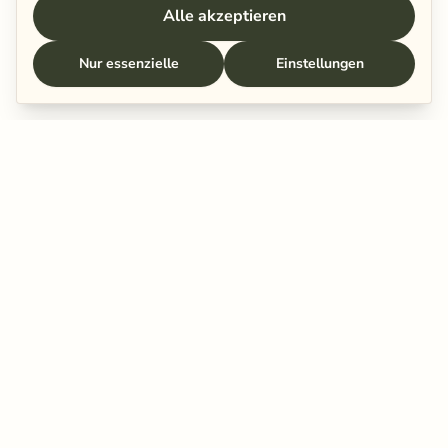
Alle akzeptieren
Nur essenzielle
Einstellungen
Schenkt eurer Beziehung ein paar
Minuten.
Mehr Nähe beginnt mit kleinen Momenten – der
nächste liegt vielleicht schon in deinem Postfach.
E-Mail-Adresse