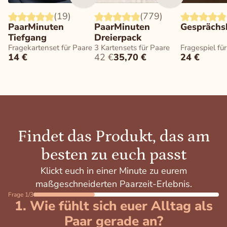
(19)
(779)
PaarMinuten
PaarMinuten
Gesprächs
Tiefgang
Dreierpack
Fragekartenset für Paare
3 Kartensets für Paare
Fragespiel für
14
€
42
€
35,70
€
24
€
Findet das Produkt, das am
besten zu euch passt
Klickt euch in einer Minute zu eurem
maßgeschneiderten Paarzeit-Erlebnis.
Frage 1/3
1.
Wie fühlt sich euer Alltag als
Paar gerade an?