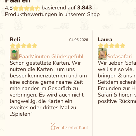
basierend auf
3.843
4,8
Produktbewertungen in unserem Shop
Beli
Laura
04.06.2026
PaarMinuten Glücksgefühl
Sofasafari
Schön gestaltete Karten. Wir
Wir lieben Sof
nutzen die Karten , um uns
weil sie so vi
besser kennenzulernen und um
bringen & uns ri
eine schöne gemeinsame Zeit
Seitdem schenk
miteinander im Gespräch zu
Freunden zur H
verbringen. Es wird auch nicht
Safari & hören 
langweilig, die Karten ein
positive Rückm
zweites oder drittes Mal zu
„Spielen“
Verifizierter Kauf