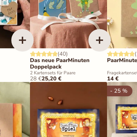
(40)
Das neue PaarMinuten
PaarMinute
Doppelpack
2 Kartensets für Paare
Fragekartenset
28
€
25,20
€
14
€
- 25 %