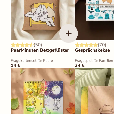
(50)
(70)
PaarMinuten Bettgeflüster
Gesprächskekse
Fragekartenset für Paare
Fragespiel für Familien
14
€
24
€