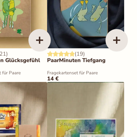
(21)
(19)
n Glücksgefühl
PaarMinuten Tiefgang
 für Paare
Fragekartenset für Paare
14
€