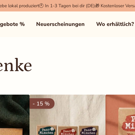
iebe lokal produziert
🕙 In 1-3 Tagen bei dir (DE)
🎁 Kostenloser Ver
×
gebote %
Neuerscheinungen
Wo erhältlich?
der Login und der Warenkorb
enke
zu sammeln, um unseren Shop
- 15 %
 anzuzeigen (z.B. Facebook Pixel,