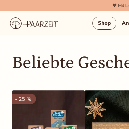
🧡 Mit L
Cookie Einstellungen
Shop
An
Technisch notwendig (Essenziell)
Diese Cookies werden zwingend benötigt, damit die Session, 
Beliebte Gesch
(WooCommerce) korrekt funktionieren.
Statistiken & Analyse
Erlaubt uns, anonymisierte Daten über das Nutzerverhalten 
stetig zu verbessern.
Marketing & Tracking
- 25 %
Wird verwendet, um dir für dich relevante Inhalte und Werbung
Pinterest).