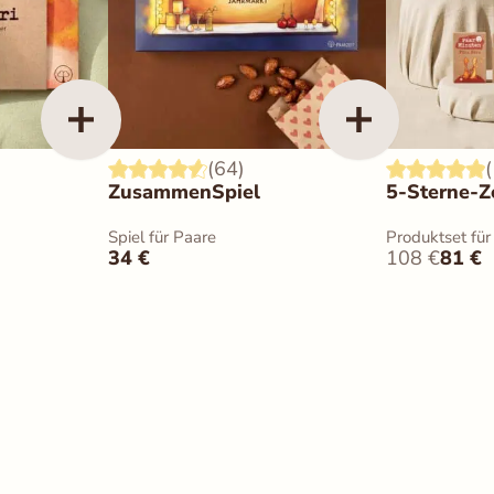
(64)
ZusammenSpiel
5-Sterne-Ze
Spiel für Paare
Produktset für
34
€
108
€
81
€