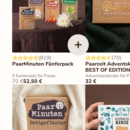
Auswahl speiche
(819)
(70)
PaarMinuten Fünferpack
Paarzeit Advents
BEST OF EDITIO
5 Kartensets für Paare
Adventskalender für P
70
€
52,50
€
32
€