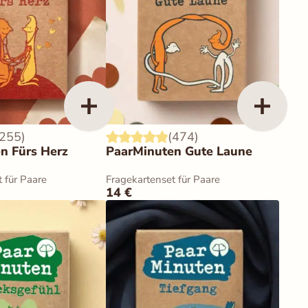
(255)
(474)
n Fürs Herz
PaarMinuten Gute Laune
 für Paare
Fragekartenset für Paare
14
€