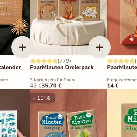
rn
Alle akzeptieren
(779)
kalender
PaarMinuten Dreierpack
PaarMinute
N
aare
3 Kartensets für Paare
Fragekartenset
42
€
35,70
€
14
€
- 10 %