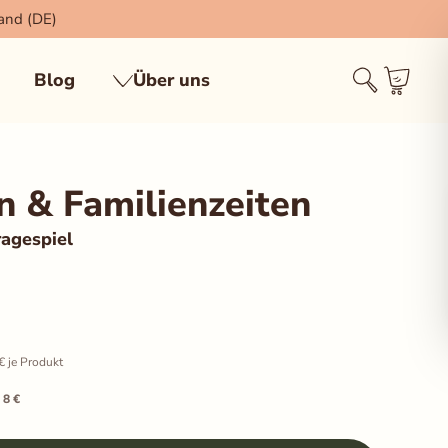
sand (DE)
Blog
Über uns
 & Familienzeiten
ragespiel
€
je Produkt
 8 €