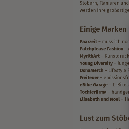
Stöbern, Flanieren und
werden ihre großartig
Einige Marken
Paarzeit
– muss ich noc
Patchplease Fashion
– 
MyrithArt
– Kunstdruck
Young Diversity
– Junge
OsnaMerch
– Lifestyle
Freifeuer
– emissionsf
eBike Garage
– E-Bikes
Tochterfirma
– handgem
Elisabeth und Noel
– H
Lust zum Stö