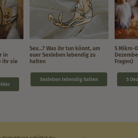
Sex…? Was ihr tun könnt, um
5 Mikro-D
 in
euer Sexleben lebendig zu
Dezember
ihr sie
halten
Fragen)
Sexleben lebendig halten
5 De
hler
r-Anmeldung erhältst du: