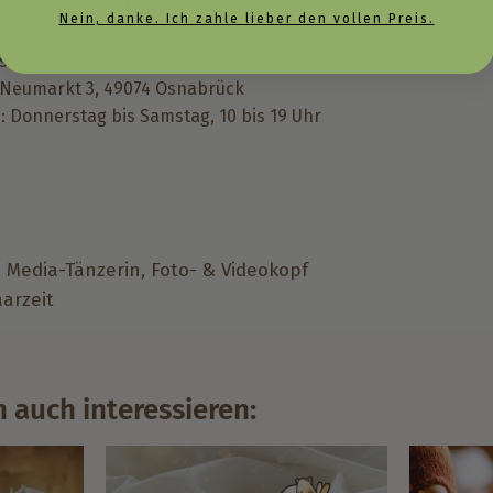
ug dich selbst von der tollen Auswahl, die zum Shoppen ei
Nein, danke. Ich zahle lieber den vollen Preis.
 Produkte entdecken, sondern auch die vielen kleinen Shops 
 in die „reale Welt“ unterstützen.
Neumarkt 3,
49074 Osnabrück
n:
Donnerstag bis Samstag,
10 bis 19 Uhr
l Media-Tänzerin, Foto- & Videokopf
aarzeit
 auch interessieren: