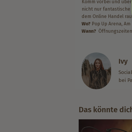
Komm vorbei und überze
nicht nur fantastische
dem Online Handel raus
Wo?
Pop Up Arena,
Am 
Wann?
Öffnungszeite
Ivy
Socia
bei P
Das könnte dich