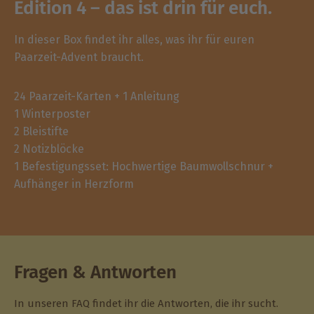
Edition 4 – das ist drin für euch.
In dieser Box findet ihr alles, was ihr für euren
Paarzeit-Advent braucht.
24 Paarzeit-Karten + 1 Anleitung
1 Winterposter
2 Bleistifte
2 Notizblöcke
1 Befestigungsset: Hochwertige Baumwollschnur +
Aufhänger in Herzform
Fragen & Antworten
In unseren FAQ findet ihr die Antworten, die ihr sucht.