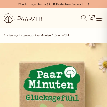
🕙 In 1-3 Tagen bei dir (DE)
🎁 Kostenloser Versand (DE)
Cookie Einstellungen
×
Startseite
Kartensets
PaarMinuten Glücksgefühl
Technisch notwendig (Essenziell)
Diese Cookies werden zwingend benötigt, damit die
Session, der Login und der Warenkorb
(WooCommerce) korrekt funktionieren.
Statistiken & Analyse
Erlaubt uns, anonymisierte Daten über das
Nutzerverhalten zu sammeln, um unseren Shop stetig
zu verbessern.
Marketing & Tracking
Wird verwendet, um dir für dich relevante Inhalte und
Werbung anzuzeigen (z.B. Facebook Pixel, Pinterest).