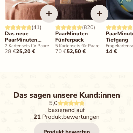
(41)
(820)
Das neue
PaarMinuten
PaarMinut
PaarMinuten
Fünferpack
Tiefgang
Doppelpack
2 Kartensets für Paare
5 Kartensets für Paare
Fragekartense
28
€
25,20
€
70
€
52,50
€
14
€
Das sagen unsere Kund:innen
5,0
basierend auf
21
Produktbewertungen
Produkt bewerten