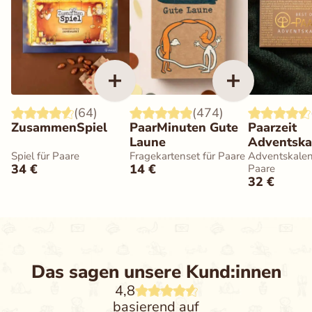
(64)
(474)
ZusammenSpiel
PaarMinuten Gute
Paarzeit
Laune
Adventska
BEST OF 
Spiel für Paare
Fragekartenset für Paare
Adventskalen
34
€
14
€
Paare
32
€
Das sagen unsere Kund:innen
4,8
basierend auf