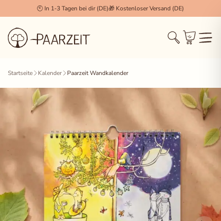
🕙 In 1-3 Tagen bei dir (DE)
🎁 Kostenloser Versand (DE)
Cookie Einstellungen
×
Startseite
Kalender
Paarzeit Wandkalender
Technisch notwendig (Essenziell)
Diese Cookies werden zwingend benötigt, damit die
Session, der Login und der Warenkorb
(WooCommerce) korrekt funktionieren.
Statistiken & Analyse
Erlaubt uns, anonymisierte Daten über das
Nutzerverhalten zu sammeln, um unseren Shop stetig
zu verbessern.
Marketing & Tracking
Wird verwendet, um dir für dich relevante Inhalte und
Werbung anzuzeigen (z.B. Facebook Pixel, Pinterest).