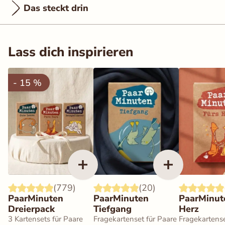
Das steckt drin
Lass dich inspirieren
- 15 %
(779)
(20)
PaarMinuten
PaarMinuten
PaarMinut
Dreierpack
Tiefgang
Herz
3 Kartensets für Paare
Fragekartenset für Paare
Fragekartense