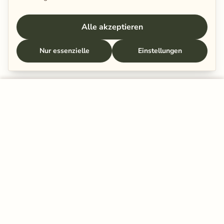
Alle akzeptieren
Nur essenzielle
Einstellungen
In den Warenkorb legen
Schenkt eurer Beziehung ein paar
Minuten.
Mehr Nähe beginnt mit kleinen Momenten – der
nächste liegt vielleicht schon in deinem Postfach.