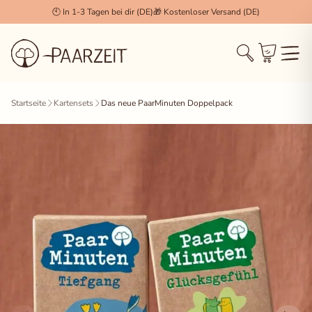
🕙 In 1-3 Tagen bei dir (DE)
🎁 Kostenloser Versand (DE)
Cookie Einstellungen
×
Startseite
Kartensets
Das neue PaarMinuten Doppelpack
Technisch notwendig (Essenziell)
Diese Cookies werden zwingend benötigt, damit die
Session, der Login und der Warenkorb
(WooCommerce) korrekt funktionieren.
Statistiken & Analyse
Erlaubt uns, anonymisierte Daten über das
Nutzerverhalten zu sammeln, um unseren Shop stetig
zu verbessern.
Marketing & Tracking
Wird verwendet, um dir für dich relevante Inhalte und
Werbung anzuzeigen (z.B. Facebook Pixel, Pinterest).