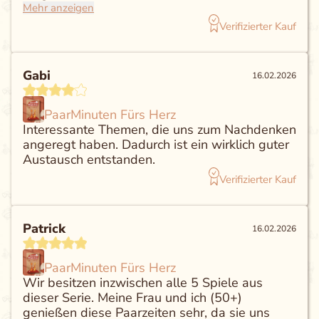
Themen sind abwechslungsreich. Ich finde die
Mehr anzeigen
Karten eigenen sich auch toll als Geschenk zur
Verifizierter Kauf
Hochzeit oder anderen Anlässe für Paare.
Gabi
16.02.2026
PaarMinuten Fürs Herz
Interessante Themen, die uns zum Nachdenken
angeregt haben. Dadurch ist ein wirklich guter
Austausch entstanden.
Verifizierter Kauf
Patrick
16.02.2026
PaarMinuten Fürs Herz
Wir besitzen inzwischen alle 5 Spiele aus
dieser Serie. Meine Frau und ich (50+)
genießen diese Paarzeiten sehr, da sie uns