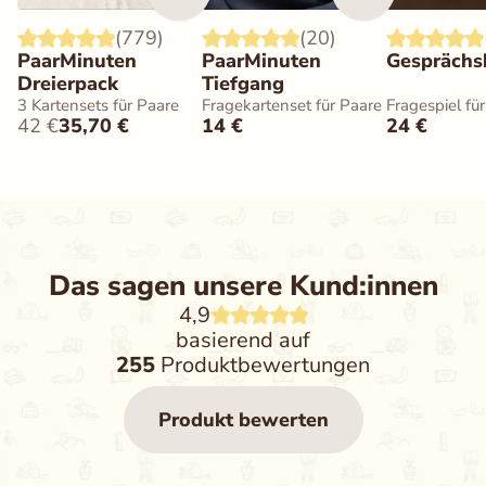
(779)
(20)
PaarMinuten
PaarMinuten
Gesprächs
Dreierpack
Tiefgang
3 Kartensets für Paare
Fragekartenset für Paare
Fragespiel für
42
€
35,70
€
14
€
24
€
Das sagen unsere Kund:innen
4,9
basierend auf
255
Produktbewertungen
Produkt bewerten