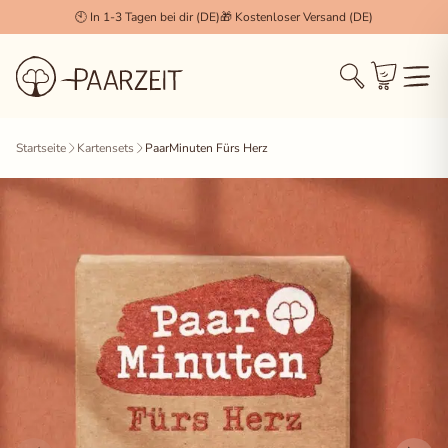
🕙 In 1-3 Tagen bei dir (DE)
🎁 Kostenloser Versand (DE)
Cookie Einstellungen
×
Startseite
Kartensets
PaarMinuten Fürs Herz
Technisch notwendig (Essenziell)
Diese Cookies werden zwingend benötigt, damit die
Session, der Login und der Warenkorb
(WooCommerce) korrekt funktionieren.
Statistiken & Analyse
Erlaubt uns, anonymisierte Daten über das
Nutzerverhalten zu sammeln, um unseren Shop stetig
zu verbessern.
Marketing & Tracking
Wird verwendet, um dir für dich relevante Inhalte und
Werbung anzuzeigen (z.B. Facebook Pixel, Pinterest).