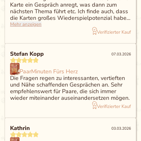
Karte ein Gespräch anregt, was dann zum
nächsten Thema führt etc. Ich finde auch, dass
die Karten großes Wiederspielpotenzial haben,
da sich die Antworten ändern können nach
Mehr anzeigen
einiger Zeit oder man sie vielleicht von einem
Verifizierter Kauf
anderen Blickwinkel aus neu betrachtet.
Absolute Empfehlung!
Stefan Kopp
07.03.2026
PaarMinuten Fürs Herz
Die Fragen regen zu interessanten, vertieften
und Nähe schaffenden Gesprächen an. Sehr
empfehlenswert für Paare, die sich immer
wieder miteinander auseinandersetzen mögen.
Verifizierter Kauf
Kathrin
03.03.2026