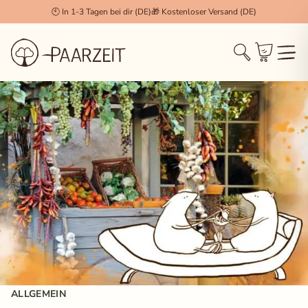
🕙 In 1-3 Tagen bei dir (DE)
🎁 Kostenloser Versand (DE)
Cookie Einstellungen
×
Technisch notwendig (Essenziell)
Diese Cookies werden zwingend benötigt, damit die
Session, der Login und der Warenkorb
(WooCommerce) korrekt funktionieren.
Statistiken & Analyse
Erlaubt uns, anonymisierte Daten über das
Nutzerverhalten zu sammeln, um unseren Shop stetig
zu verbessern.
Marketing & Tracking
Wird verwendet, um dir für dich relevante Inhalte und
Werbung anzuzeigen (z.B. Facebook Pixel, Pinterest).
ALLGEMEIN