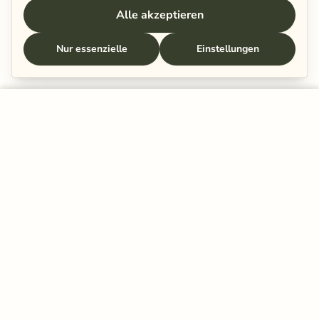
Alle akzeptieren
Nur essenzielle
Einstellungen
In den Warenkorb legen
Schenkt eurer Beziehung ein paar
Minuten.
Mehr Nähe beginnt mit kleinen Momenten – der
nächste liegt vielleicht schon in deinem Postfach.
E-Mail-Adresse