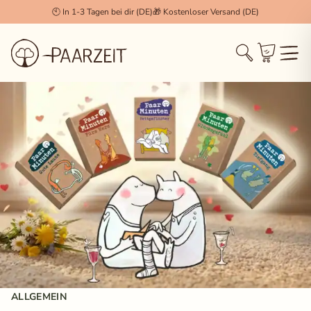
🕙 In 1-3 Tagen bei dir (DE)
🎁 Kostenloser Versand (DE)
Cookie Einstellungen
×
Technisch notwendig (Essenziell)
Diese Cookies werden zwingend benötigt, damit die
Session, der Login und der Warenkorb
(WooCommerce) korrekt funktionieren.
Statistiken & Analyse
Erlaubt uns, anonymisierte Daten über das
Nutzerverhalten zu sammeln, um unseren Shop stetig
zu verbessern.
Marketing & Tracking
Wird verwendet, um dir für dich relevante Inhalte und
Werbung anzuzeigen (z.B. Facebook Pixel, Pinterest).
ALLGEMEIN