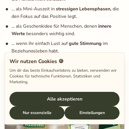
… als Mini-Auszeit in
stressigen Lebensphasen,
die
den Fokus auf das Positive legt.
… als Geschenkidee für Menschen, denen
innere
Werte
besonders wichtig sind.
… wenn ihr einfach Lust auf
gute Stimmung
im
Beziehungsleben habt.
Wir nutzen Cookies 🍪
Wir sind gespannt auf das Feedback – bisher sind
Um dir das beste Einkaufserlebnis zu bieten, verwenden wir
zumindest von unseren Testnutzer:innen absolut
Cookies für technische Funktionen, Statistiken und
verwöhnt worden mit positiven Rückmeldungen
und ein
Marketing.
vielversprechender Neuzugang in unserer PaarMinuten-
Familie.
Alle akzeptieren
Nur essenzielle
Einstellungen