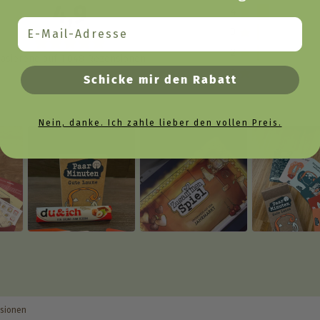
4,9
4
Email
3
2
asierend auf 1.048 Rezensionen
1
Schicke mir den Rabatt
Nein, danke. Ich zahle lieber den vollen Preis.
nsionen