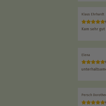
Klaus Ehrhardt
Kam sehr gut
Elena
unterhaltsame
Persch Dorothe