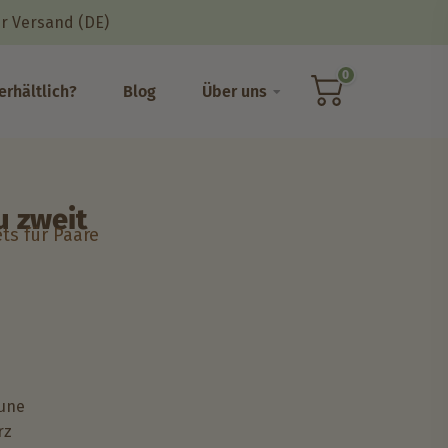
r Versand (DE)
0
erhältlich?
Blog
Über uns
u zweit
ts für Paare
aune
rz