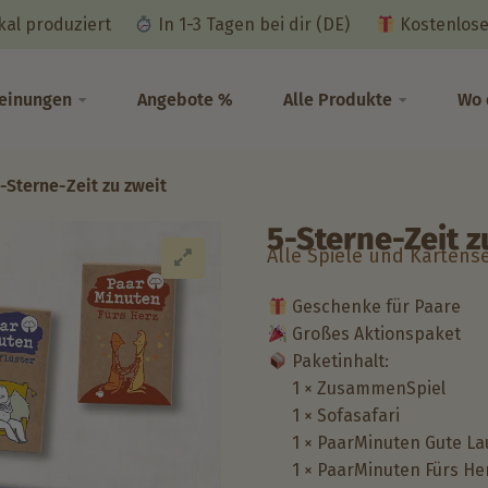
okal produziert
In 1-3 Tagen bei dir (DE)
Kostenlose
einungen
Angebote %
Alle Produkte
Wo 
-Sterne-Zeit zu zweit
5-Sterne-Zeit z
Alle Spiele und Kartense
Geschenke für Paare
Großes Aktionspaket
Paketinhalt:
1 × ZusammenSpiel
1 × Sofasafari
1 × PaarMinuten Gute L
1 × PaarMinuten Fürs He