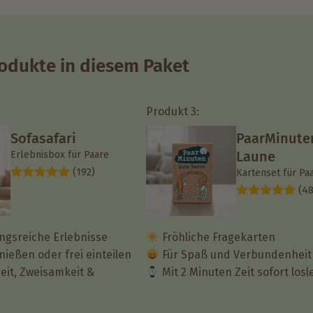
odukte in diesem Paket
Produkt 3:
Sofasafari
PaarMinute
Laune
Erlebnisbox für Paare
(192)
Kartenset für Pa
(48
ngsreiche Erlebnisse
Fröhliche Fragekarten
ießen oder frei einteilen
Für Spaß und Verbundenheit
it, Zweisamkeit &
Mit 2 Minuten Zeit sofort los