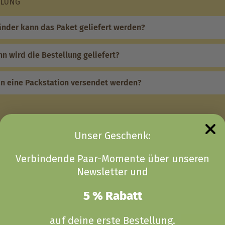
LLUNG
änder kann das Paket geliefert werden?
n wird die Bestellung geliefert?
n eine Packstation versendet werden?
Unser Geschenk:
Verbindende Paar-Momente über unseren
Newsletter und
5 % Rabatt
auf deine erste Bestellung.
5