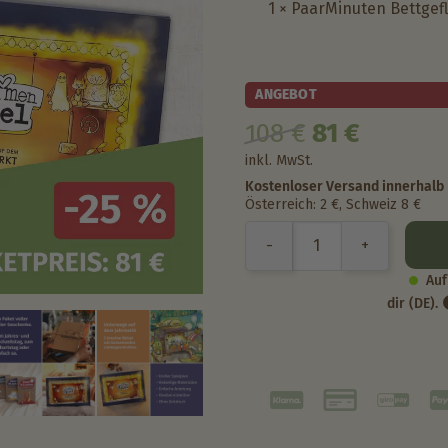
1 × PaarMinuten Bettgef
ANGEBOT
108
€
81
€
inkl. MwSt.
Kostenloser Versand innerhalb
Österreich: 2 €, Schweiz 8 €
Auf 
dir (DE).