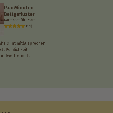
PaarMinuten
Bettgeflüster
Kartenset für Paare
(51)
ähe & Intimität sprechen
att Peinlichkeit
e Antwortformate